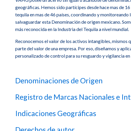
geográficas. Hemos sido partícipes desde hace mas de 16 
tequila en mas de 46 países, coordinando y monitoreando 
salvaguardar esta Denominación de origen mexicano. Som
más reconocida en la Industria del Tequila a nivel mundial.
Reconocemos el valor de los activos intangibles, mismos 
parte del valor de una empresa. Por eso, diseñamos y apli
personalizado de control para su resguardo y vigilancia en
Denominaciones de Origen
VAHG cuenta con una de las prácticas más reconoci
Registro de Marcas Nacionales e In
características atribuibles exclusiva o esencialme
VAHG posee un acervo de más de 500 registros de m
Indicaciones Geográficas
de protección internacional. Otorgamos servicios l
VAHG ha participado en la protección de productos 
VAHG se compromete con el cliente en llevar la solici
Derechos de autor
producto son imputables fundamentalmente al orig
expedición del título.