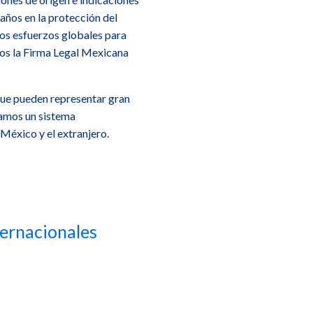
años en la protección del
los esfuerzos globales para
os la Firma Legal Mexicana
que pueden representar gran
camos un sistema
 México y el extranjero.
das de protección de Denominaciones de Origen. (Productos origi
ternacionales
nte al medio geográfico, comprendidos los factores naturales y hu
arcas activos, tanto nacionales como internacionales, los cuales
egales y asesoría para que nuestros clientes obtengan la mayor pr
identificados como originarios de una zona geográfica, cuando de
tud nacional o internacional para el registro de un signo distintivo
en geográfico.