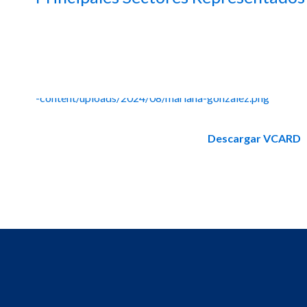
Empresas
En VAHG realizamos un estudio exhaustivo para deter
Gobiernos
Sociedad civil
Emprendedores
Universidades
Descargar VCARD