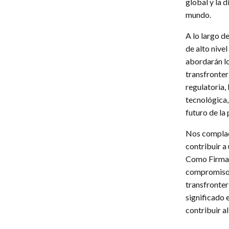
global y la 
mundo.
A lo largo d
de alto nive
abordarán lo
transfronter
regulatoria,
tecnológica,
futuro de la 
Nos complac
contribuir a
Como Firma c
compromiso 
transfronter
significado 
contribuir a