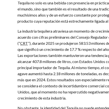
Tequila no solo es una bebida con presencia en prácti
el mundo, sino que también es el resultado de una tradi
muchísimos años y de un esfuerzo constante por proteg
producto cuya reputación está estrechamente ligada al 
La industria tequilera atraviesa un momento de crecimi
acuerdo con cifras preliminares del Consejo Regulador 
(“
CRT
”), durante 2025 se produjeron 583.53 millones de 
que significó un crecimiento de 17.7 % respecto del año
Las exportaciones también mantuvieron una tendencia p
alcanzar 407.8 millones de litros, con Estados Unidos 
principal importador de Tequila. Al mismo tiempo, el 
agave aumentó hasta 2.18 millones de toneladas, es deci
más que en 2024. Estos resultados son especialmente re
se considera el contexto de incertidumbre comercial c
Unidos, que al momento no ha repercutido negativamen
crecimiento de esta industria.
No obstante, la identidad del Tequila no puede entende