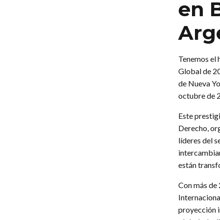
en 
Arg
Tenemos el h
Global de 2
de Nueva Yor
octubre de 
Este prestig
Derecho, org
líderes del 
intercambiar
están transf
Con más de 
Internaciona
proyección i