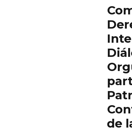
Com
Der
Inte
Diál
Org
part
Pat
Con
de 