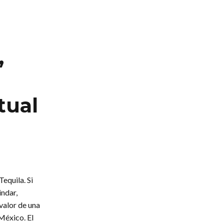
,
tual
equila. Si
indar,
valor de una
México. El