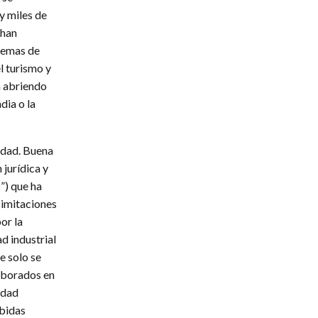
y miles de
 han
blemas de
l turismo y
a abriendo
dia o la
idad. Buena
jurídica y
”) que ha
 imitaciones
or la
ad industrial
e solo se
laborados en
idad
bidas