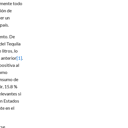
camente todo
ción de
er un
país.
ento. De
del Tequila
litros, lo
 anterior
[1]
.
ositiva al
como
consumo de
r, 15.8 %
levantes si
on Estados
te en el
rse